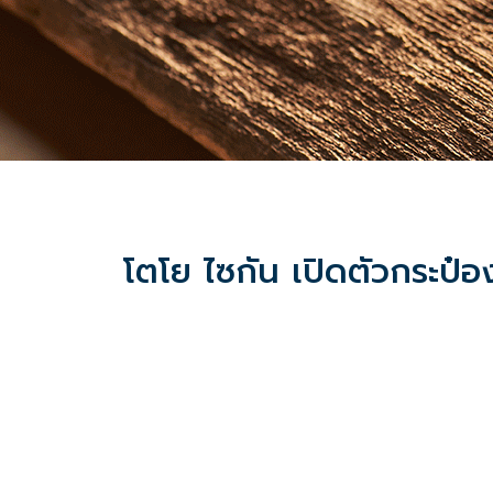
โตโย ไซกัน เปิดตัวกระป๋อ