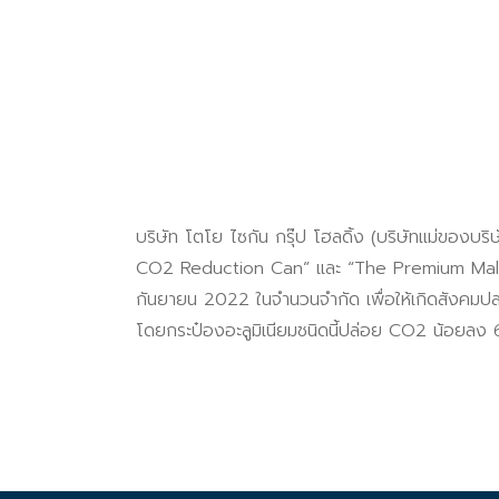
บริษัท โตโย ไซกัน กรุ๊ป โฮลดิ้ง (บริษัทแม่ของบร
CO2 Reduction Can” และ “The Premium Malt’s <
กันยายน 2022 ในจำนวนจำกัด เพื่อให้เกิดสังคมปล
โดยกระป๋องอะลูมิเนียมชนิดนี้ปล่อย CO2 น้อยลง 60