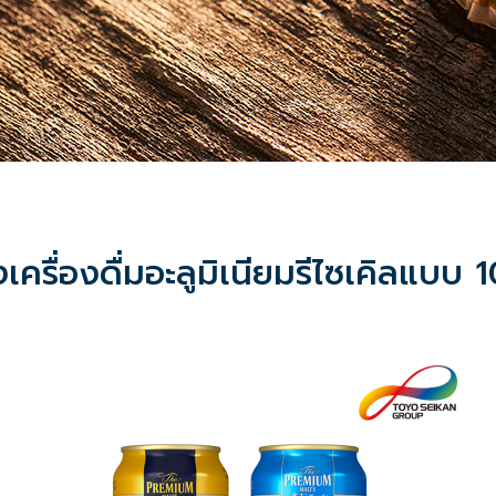
งเครื่องดื่มอะลูมิเนียมรีไซเคิลแ