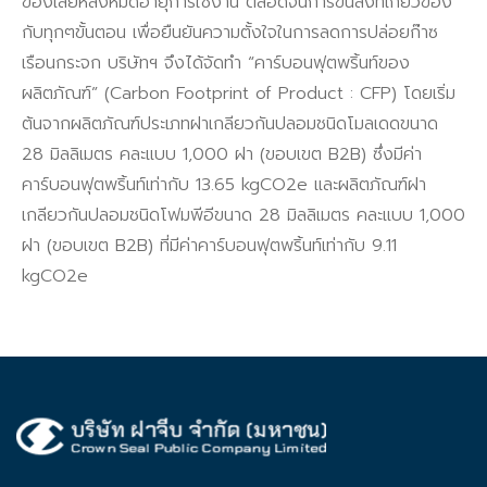
ของเสียหลังหมดอายุการใช้งาน ตลอดจนการขนส่งที่เกี่ยวข้อง
กับทุกๆขั้นตอน เพื่อยืนยันความตั้งใจในการลดการปล่อยก๊าซ
เรือนกระจก บริษัทฯ จึงได้จัดทำ “คาร์บอนฟุตพริ้นท์ของ
ผลิตภัณฑ์” (Carbon Footprint of Product : CFP) โดยเริ่ม
ต้นจากผลิตภัณฑ์ประเภทฝาเกลียวกันปลอมชนิดโมลเดดขนาด
28 มิลลิเมตร คละแบบ 1,000 ฝา (ขอบเขต B2B) ซึ่งมีค่า
คาร์บอนฟุตพริ้นท์เท่ากับ 13.65 kgCO2e และผลิตภัณฑ์ฝา
เกลียวกันปลอมชนิดโฟมพีอีขนาด 28 มิลลิเมตร คละแบบ 1,000
ฝา (ขอบเขต B2B) ที่มีค่าคาร์บอนฟุตพริ้นท์เท่ากับ 9.11
kgCO2e