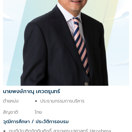
นายพงษ์ภาณุ เศวตรุนทร์
ตำแหน่ง:
ประธานกรรมการบริหาร
สัญชาติ:
ไทย
วุฒิการศึกษา / ประวัติการอบรม
ดุษฎีบัณฑิตกิตติมศักดิ์ สาขาเศรษฐศาสตร์ Hiroshima